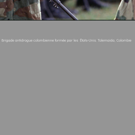
Brigade antidrogue colombienne formée par les États-Unis. Tolemaida, Colombie